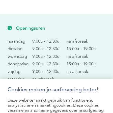
Openingsuren
maandag
9.00u - 12.30u
na afspraak
dinsdag
9.00u - 12.30u
15:00u - 19:00u
woensdag
9.00u - 12.30u
na afspraak
donderdag
9.00u - 12.30u
15:00u - 19:00u
vrijdag
9.00u - 12.30u
na afspraak
zaterdag
na afspraak
Cookies maken je surfervaring beter!
Volg ons op Facebook
Deze website maakt gebruik van functionele,
Contacteer ons
analystische en marketingcookies. Deze cookies
verzamelen anonieme gegevens over je surfgedrag