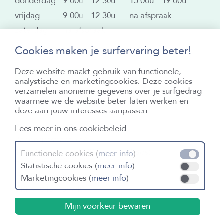
donderdag
9.00u - 12.30u
15:00u - 19:00u
vrijdag
9.00u - 12.30u
na afspraak
zaterdag
na afspraak
Cookies maken je surfervaring beter!
Volg ons op Facebook
Deze website maakt gebruik van functionele,
Contacteer ons
analystische en marketingcookies. Deze cookies
verzamelen anonieme gegevens over je surfgedrag
waarmee we de website beter laten werken en
Contactgegevens
deze aan jouw interesses aanpassen.
Zakenkantoor Thielemans bvba
Lees meer in
ons cookiebeleid.
Paddegatstraat 75A
1880 Nieuwenrode (Kapelle o/d Bos)
Functionele cookies (
meer info
)
T.:
015 71 34 96
Statistische cookies (
meer info
)
info@kantoorthielemans.be
Marketingcookies (
meer info
)
BRPR: 0454159740
Mijn voorkeur bewaren