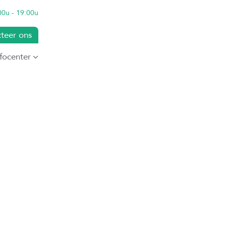
00u - 19:00u
teer ons
nfocenter