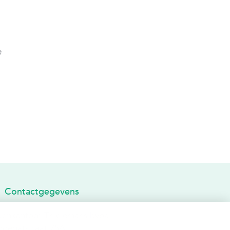
e
Contactgegevens
kenkantoor Thielemans bvba
ddegatstraat 75A