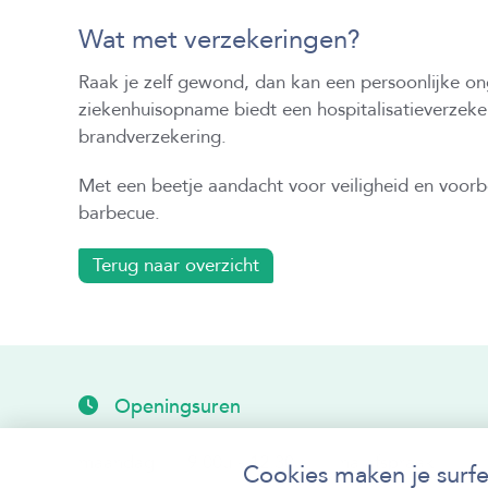
Wat met verzekeringen?
Raak je zelf gewond, dan kan een persoonlijke on
ziekenhuisopname biedt een hospitalisatieverzeke
brandverzekering.
Met een beetje aandacht voor veiligheid en voorb
barbecue.
Terug naar overzicht
Openingsuren
maandag
9.00u - 12.30u
na afspraak
Cookies maken je surfe